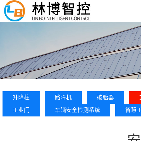
升降柱
路障机
破胎器
工业门
车辆安全检测系统
智慧
安