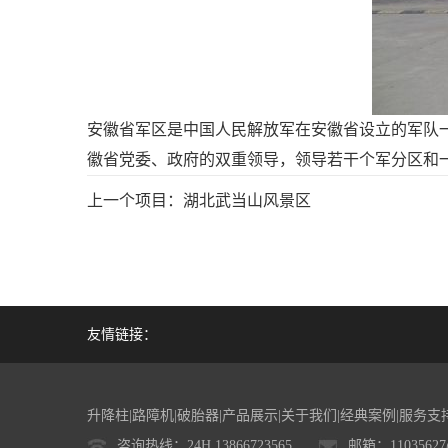
安徽省军区是中国人民解放军在安徽省设立的军队
徽省党委、政府的双重领导，领导若干个军分区和
上一个项目：
湖北武当山风景区
友情链接：
升降柱
|
路障机
|
破胎器
|
产品展示
|
关于我们
|
经典案例
|
服务支
咨询热线：24H 13866723565
邮箱：11035627